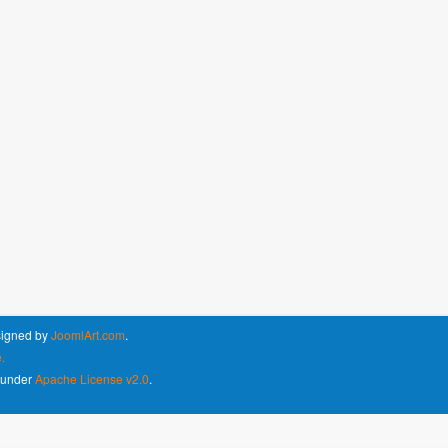
signed by
JoomlArt.com
.
.
d under
Apache License v2.0
.