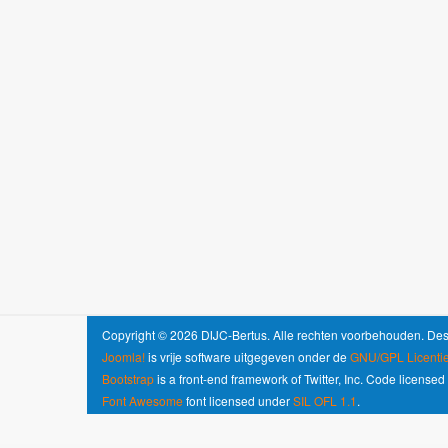
Copyright © 2026 DIJC-Bertus. Alle rechten voorbehouden. De
Joomla!
is vrije software uitgegeven onder de
GNU/GPL Licentie
Bootstrap
is a front-end framework of Twitter, Inc. Code license
Font Awesome
font licensed under
SIL OFL 1.1
.