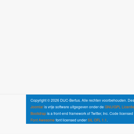
Copyright © 2026 DIJC-Bertus. Alle rechten voorbehouden. De
Joomla!
is vrije software uitgegeven onder de
GNU/GPL Licentie
Bootstrap
is a front-end framework of Twitter, Inc. Code license
Font Awesome
font licensed under
SIL OFL 1.1
.