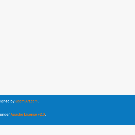
signed by
JoomlArt.com
.
.
d under
Apache License v2.0
.